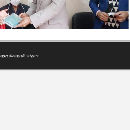
বাংলাদেশ টেকনোলোজী ফাউন্ডেশন