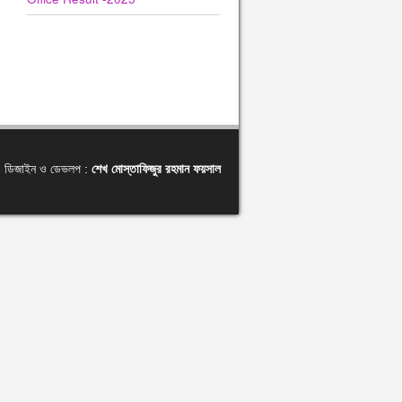
ডিজাইন ও ডেভলপ :
শেখ মোস্তাফিজুর রহমান ফয়সাল