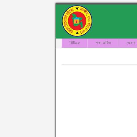
বিটিএফ
শাখা অফিস
ঘোষণা