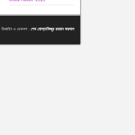
ডিজাইন ও ডেভলপ :
শেখ মোস্তাফিজুর রহমান ফয়সাল