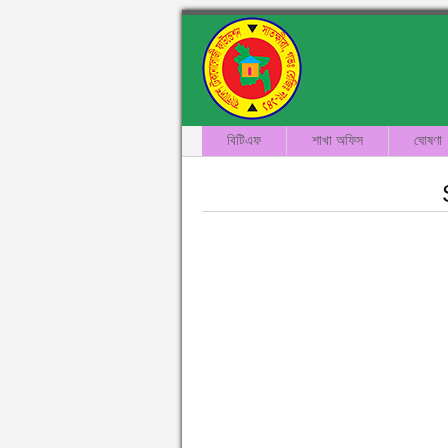
বিটিএফ
শাখা অফিস
ঘোষণা