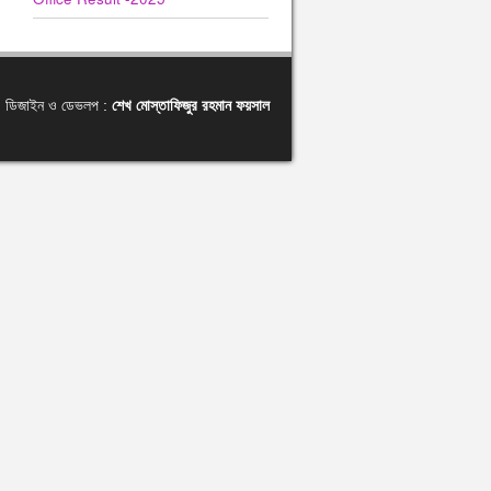
ডিজাইন ও ডেভলপ :
শেখ মোস্তাফিজুর রহমান ফয়সাল