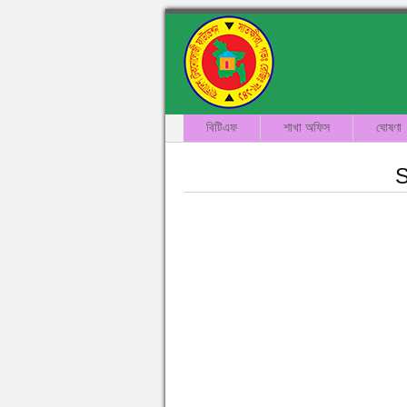
বিটিএফ
শাখা অফিস
ঘোষণা
S