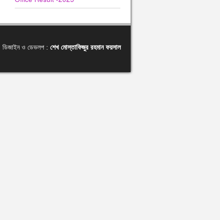
ডিজাইন ও ডেভলপ :
শেখ মোস্তাফিজুর রহমান ফয়সাল