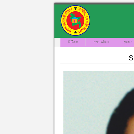
বিটিএফ
শাখা অফিস
ঘোষণা
S