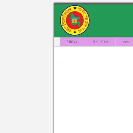
বিটিএফ
শাখা অফিস
ঘোষণা