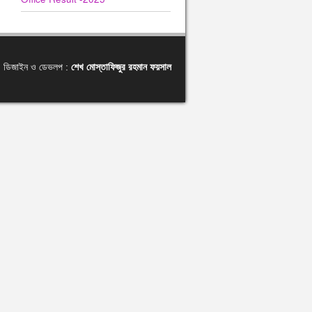
ডিজাইন ও ডেভলপ :
শেখ মোস্তাফিজুর রহমান ফয়সাল