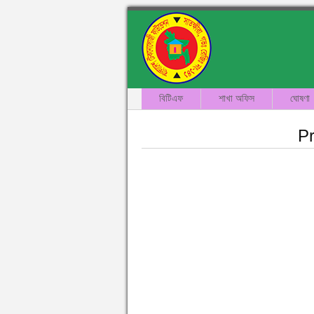
বিটিএফ
শাখা অফিস
ঘোষণা
P