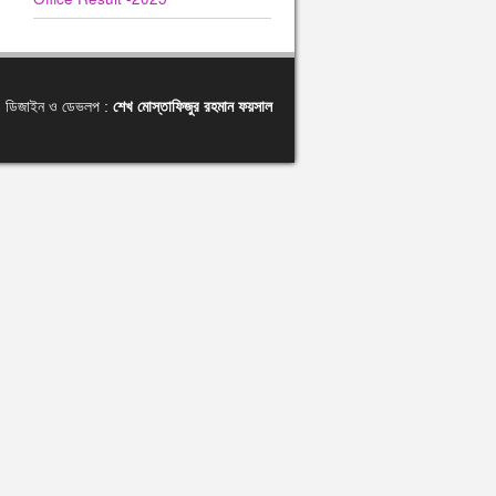
ডিজাইন ও ডেভলপ :
শেখ মোস্তাফিজুর রহমান ফয়সাল