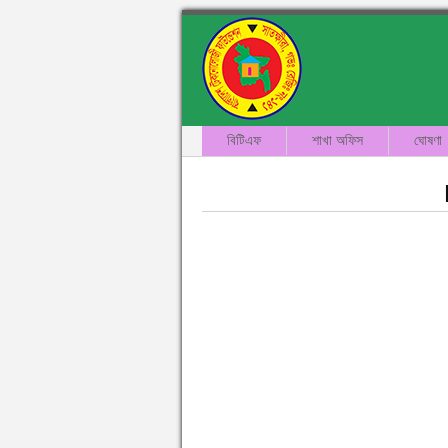
বিটিএফ
শাখা অফিস
ঘোষণা