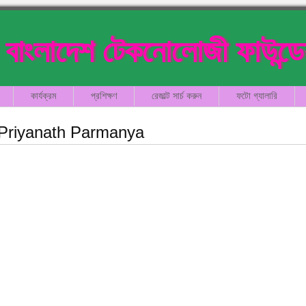
বাংলাদেশ টেকনোলোজী ফাউন্ড
কার্যক্রম
প্রশিক্ষণ
রেজাল্ট সার্চ করুন
ফটো গ্যালারি
Priyanath Parmanya