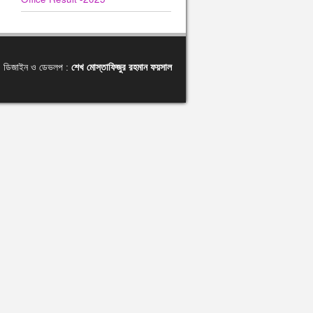
ডিজাইন ও ডেভলপ :
শেখ মোস্তাফিজুর রহমান ফয়সাল