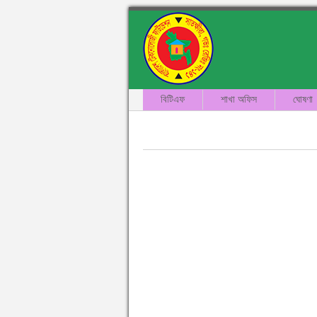
বিটিএফ
শাখা অফিস
ঘোষণা