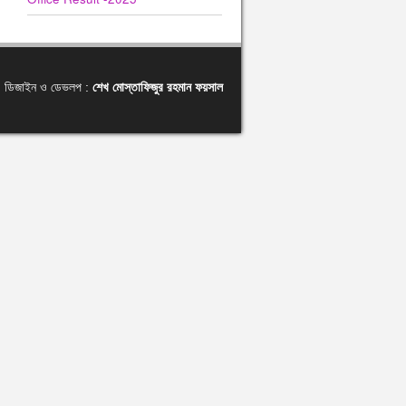
ডিজাইন ও ডেভলপ :
শেখ মোস্তাফিজুর রহমান ফয়সাল