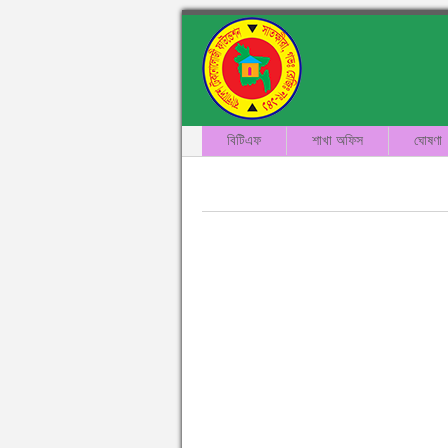
বিটিএফ
শাখা অফিস
ঘোষণা