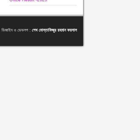
ডিজাইন ও ডেভলপ :
শেখ মোস্তাফিজুর রহমান ফয়সাল