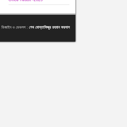
ডিজাইন ও ডেভলপ :
শেখ মোস্তাফিজুর রহমান ফয়সাল