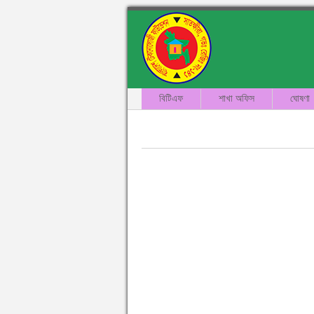
বিটিএফ
শাখা অফিস
ঘোষণা