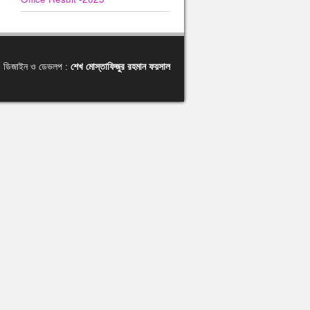
ডিজাইন ও ডেভলপ :
শেখ মোস্তাফিজুর রহমান ফয়সাল