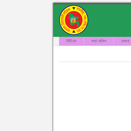
বিটিএফ
শাখা অফিস
ঘোষণা