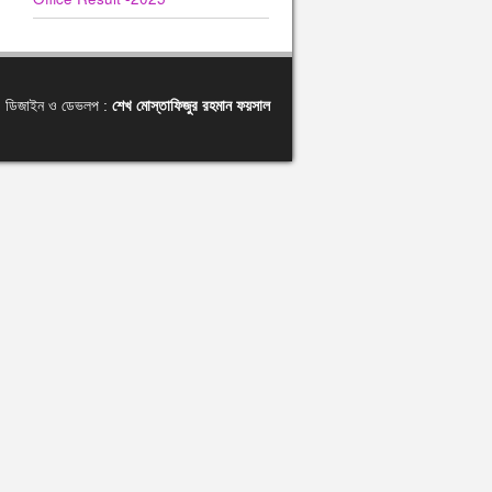
ডিজাইন ও ডেভলপ :
শেখ মোস্তাফিজুর রহমান ফয়সাল