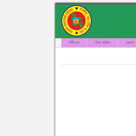
বিটিএফ
শাখা অফিস
ঘোষণা