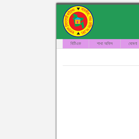
বিটিএফ
শাখা অফিস
ঘোষণা