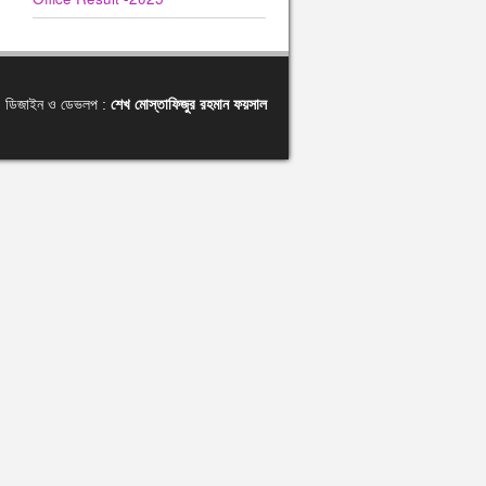
ডিজাইন ও ডেভলপ :
শেখ মোস্তাফিজুর রহমান ফয়সাল