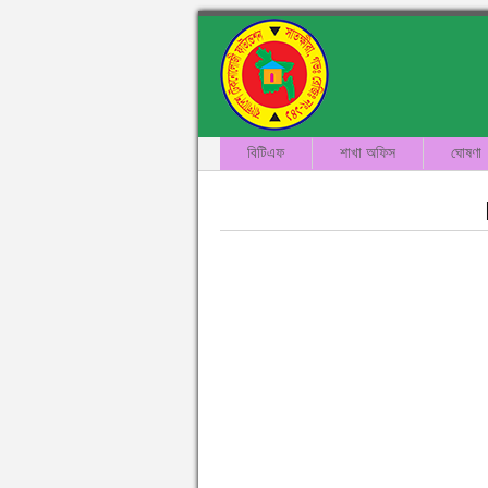
বিটিএফ
শাখা অফিস
ঘোষণা