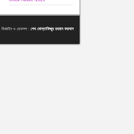
ডিজাইন ও ডেভলপ :
শেখ মোস্তাফিজুর রহমান ফয়সাল