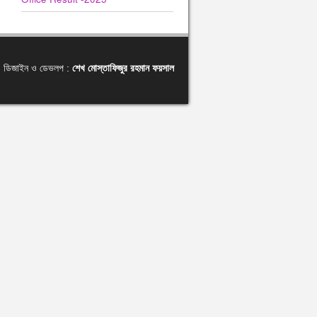
ডিজাইন ও ডেভলপ :
শেখ মোস্তাফিজুর রহমান ফয়সাল