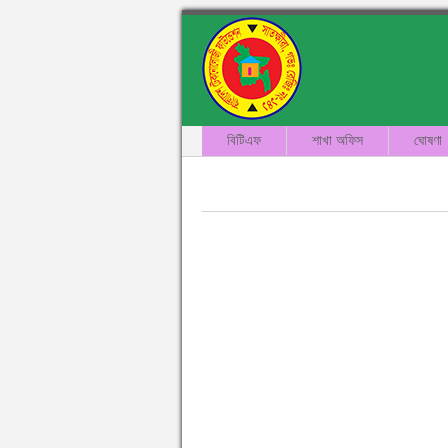
বিটিএফ
শাখা অফিস
ঘোষণা