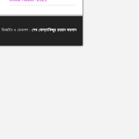
ডিজাইন ও ডেভলপ :
শেখ মোস্তাফিজুর রহমান ফয়সাল