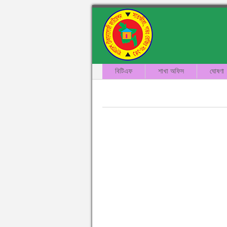
বিটিএফ
শাখা অফিস
ঘোষণা