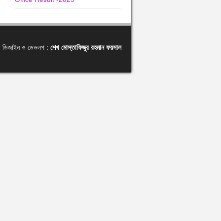
ডিজাইন ও ডেভলপ :
শেখ মোস্তাফিজুর রহমান ফয়সাল