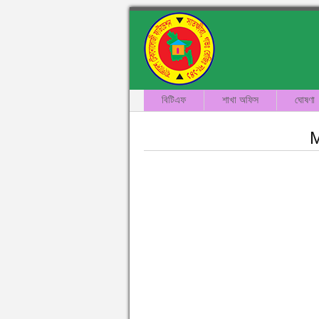
বিটিএফ
শাখা অফিস
ঘোষণা
M