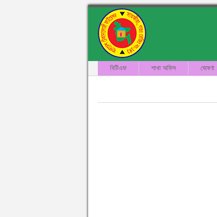
বিটিএফ
শাখা অফিস
ঘোষণা