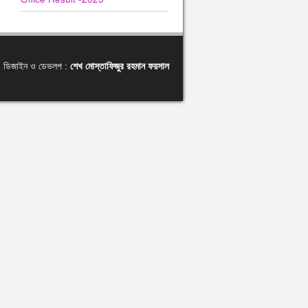
ডিজাইন ও ডেভলপ :
শেখ মোস্তাফিজুর রহমান ফয়সাল