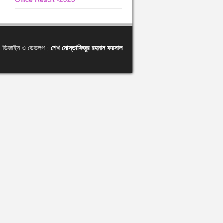
ডিজাইন ও ডেভলপ :
শেখ মোস্তাফিজুর রহমান ফয়সাল