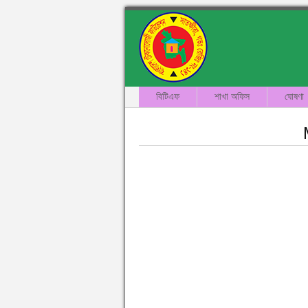
বিটিএফ
শাখা অফিস
ঘোষণা