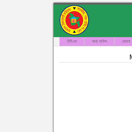
বিটিএফ
শাখা অফিস
ঘোষণা