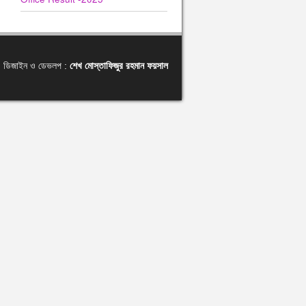
ডিজাইন ও ডেভলপ :
শেখ মোস্তাফিজুর রহমান ফয়সাল