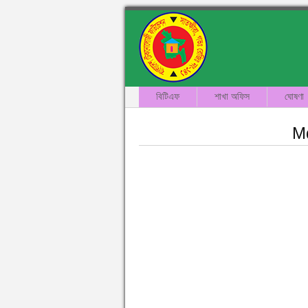
বিটিএফ
শাখা অফিস
ঘোষণা
M