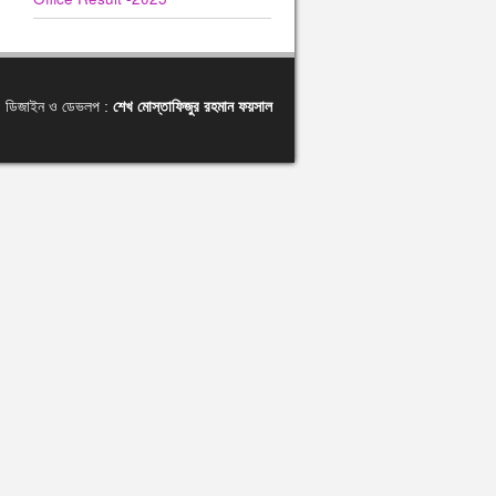
ডিজাইন ও ডেভলপ :
শেখ মোস্তাফিজুর রহমান ফয়সাল