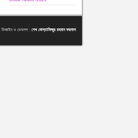
ডিজাইন ও ডেভলপ :
শেখ মোস্তাফিজুর রহমান ফয়সাল