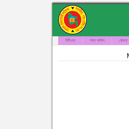
বিটিএফ
শাখা অফিস
ঘোষণা