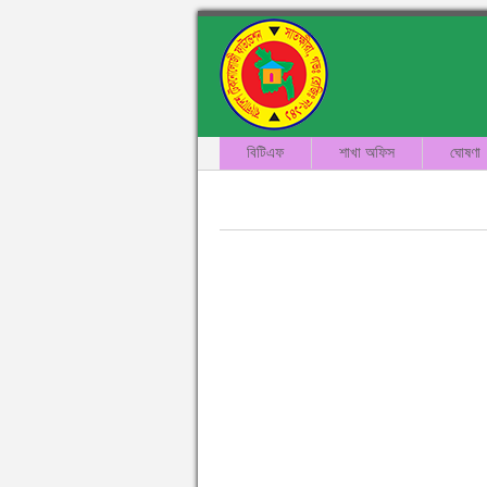
বিটিএফ
শাখা অফিস
ঘোষণা