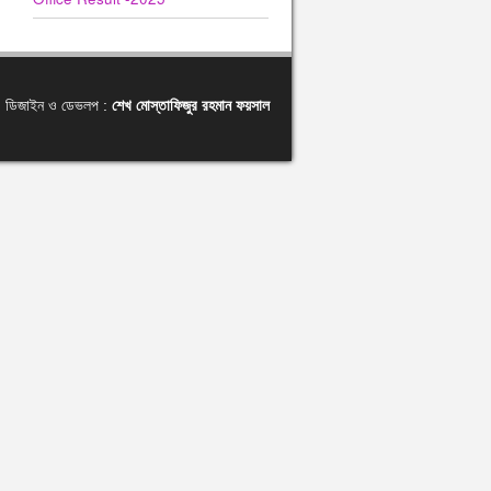
ডিজাইন ও ডেভলপ :
শেখ মোস্তাফিজুর রহমান ফয়সাল