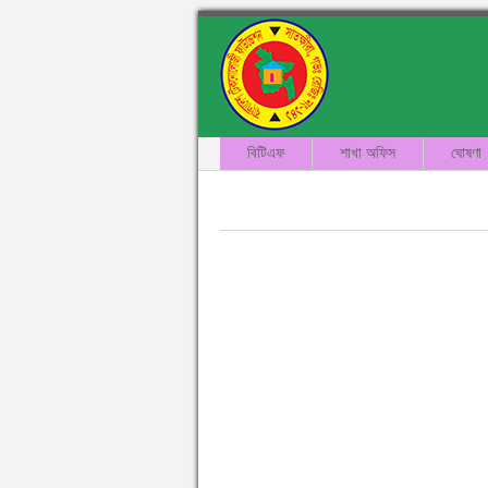
বিটিএফ
শাখা অফিস
ঘোষণা