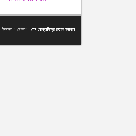
ডিজাইন ও ডেভলপ :
শেখ মোস্তাফিজুর রহমান ফয়সাল