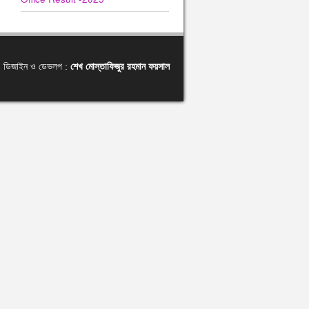
ডিজাইন ও ডেভলপ :
শেখ মোস্তাফিজুর রহমান ফয়সাল