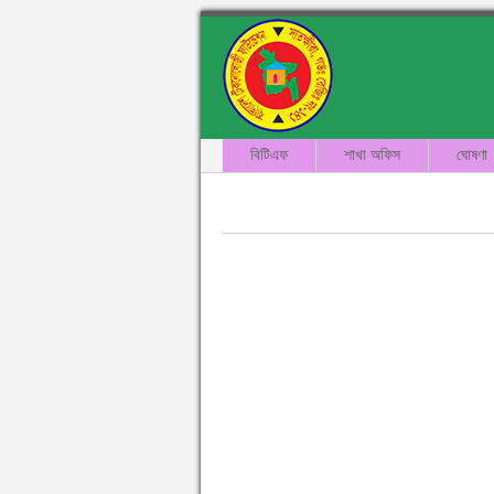
বিটিএফ
শাখা অফিস
ঘোষণা