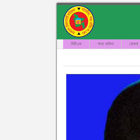
বিটিএফ
শাখা অফিস
ঘোষণা