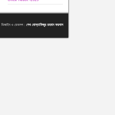
ডিজাইন ও ডেভলপ :
শেখ মোস্তাফিজুর রহমান ফয়সাল