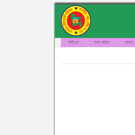
বিটিএফ
শাখা অফিস
ঘোষণা