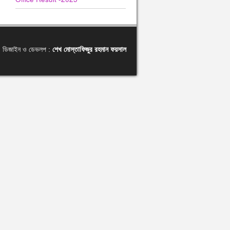
ডিজাইন ও ডেভলপ :
শেখ মোস্তাফিজুর রহমান ফয়সাল