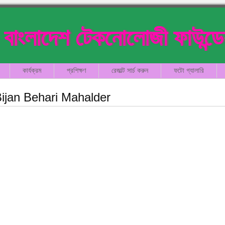
বাংলাদেশ টেকনোলোজী ফাউন্ড
কার্যক্রম
প্রশিক্ষণ
রেজাল্ট সার্চ করুন
ফটো গ্যালারি
ijan Behari Mahalder