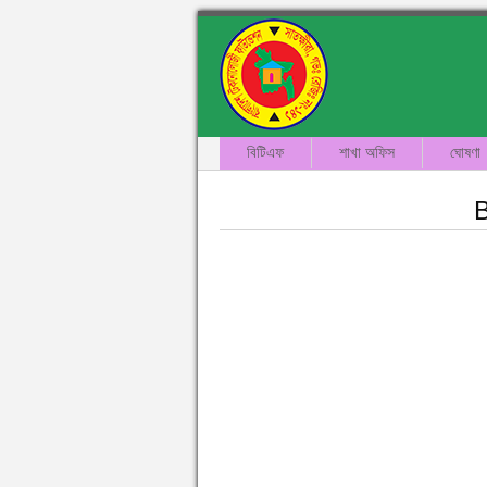
বিটিএফ
শাখা অফিস
ঘোষণা
B