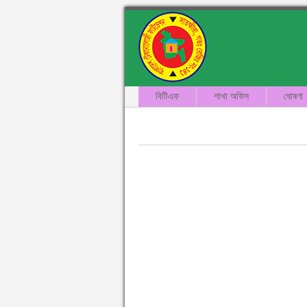
বিটিএফ
শাখা অফিস
ঘোষণা