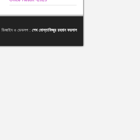
ডিজাইন ও ডেভলপ :
শেখ মোস্তাফিজুর রহমান ফয়সাল