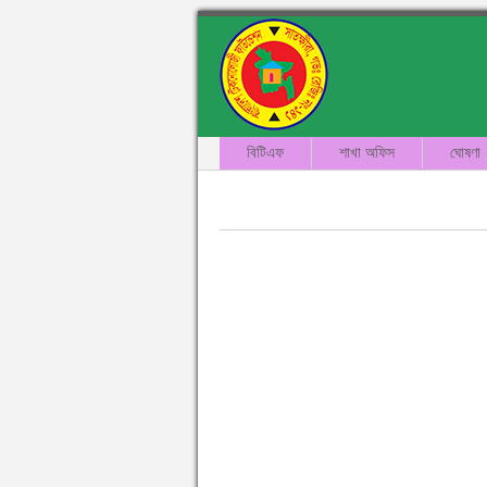
বিটিএফ
শাখা অফিস
ঘোষণা