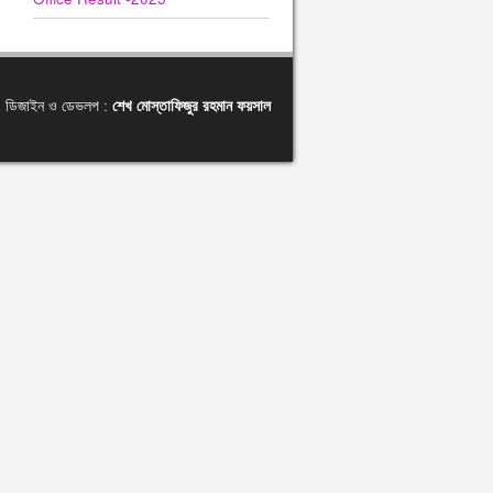
ডিজাইন ও ডেভলপ :
শেখ মোস্তাফিজুর রহমান ফয়সাল