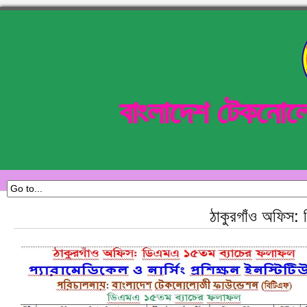
বাংলাদেশ টেকনোল
ঠাকুরগাঁও অফিস: