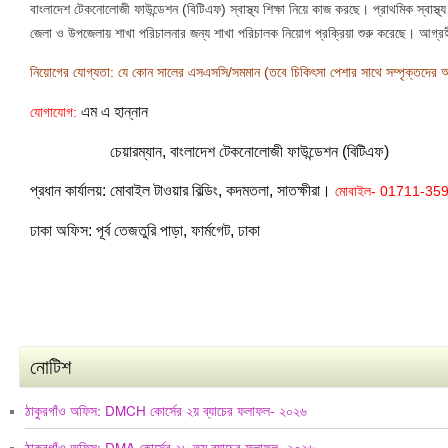
বাংলাদেশ টেকনোলোজী ফাউন্ডেশন (বিটিএফ) স্বাস্থ্য শিক্ষা নিয়ে কাজ করছে। প্রাথমিক স্বাস্থ
জেলা ও উপজেলায় শাখা পরিচালনার জন্য শাখা পরিচালক নিয়োগ প্রক্রিয়া শুরু করেছে। আগ্রহ
নিয়োগের যোগ্যতা: যে কোন সালের এসএসসি/সমমান (তবে চিকিৎসা পেশার সাথে সম্পৃক্তদের অ
এম এ হান্নান
যোগাযোগ:
চেয়ারম্যান, বাংলাদেশ টেকনোলোজী ফাউন্ডেশন (বিটিএফ)
প্রধান কার্যালয়: মোবাইল টাওয়ার বিল্ডিং, কদমতলা, সাতক্ষীরা।
মোবাইল- 01711-35
ঢাকা অফিস: পূর্ব তেজতুরি পাড়া, ফার্মগেট, ঢাকা
নোটিশ
ঠাকুরগাঁও অফিস: DMCH কোর্সের ২য় ব্যাচের ফলাফল- ২০২৬
ঠাকুরগাঁও অফিস: DMA কোর্সের ২৮ তম ব্যাচের ফলাফল- ২০২৬