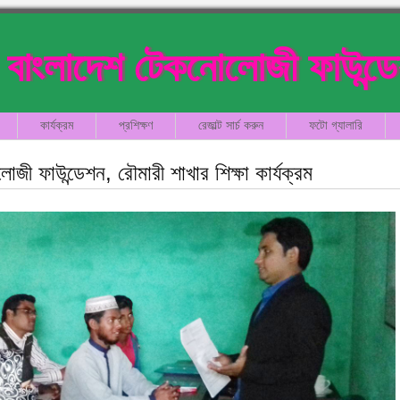
বাংলাদেশ টেকনোলোজী ফাউন্ড
কার্যক্রম
প্রশিক্ষণ
রেজাল্ট সার্চ করুন
ফটো গ্যালারি
জী ফাউন্ডেশন, রৌমারী শাখার শিক্ষা কার্যক্রম