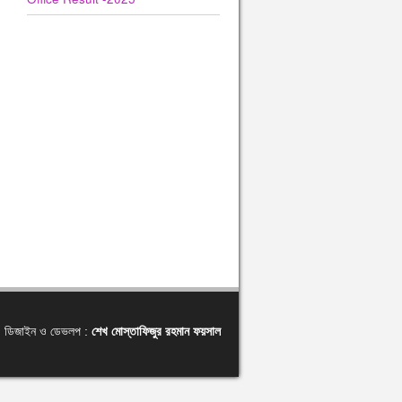
ডিজাইন ও ডেভলপ :
শেখ মোস্তাফিজুর রহমান ফয়সাল