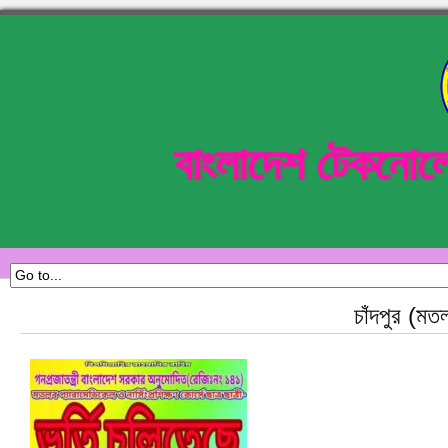
বাংলাদেশ টেকনোল
চাঁদপুর (মতল