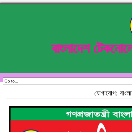
বাংলাদেশ টেকনোল
যোগাযোগ: বাংল