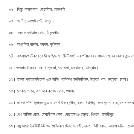
০৬। বিমুর কলাবাগান, বোয়ালিয়া, রাজশাহী।
০৭। আর্মি চেকপোষ্ট গেট, রংপুর।
০৮। সদর হাসপাতাল রোড, ঠাকুরগাঁও।
০৯। অশ্বদিয়া বাজার, বরুড়া, কুমিল্লা।
১0। বাংলাদেশ টেকনোলোজী ফাউন্ডেশন (বিটিএফ) এর পরিচালনায় এসএল হেল্থ কেয়ার এন্ড 
১১। গুলজার টাওয়ার, কে বি প্লাজা, ৩য় তলা, চকবাজার, চট্টগ্রাম।
১২। হামজা প‌্যারামেডিকেল এন্ড নার্সিং প্রশিক্ষণ ইনস্টিটিউট, উত্তর খান, উত্তরা, ঢাকা।
১৩। ডোকরোপাড়া, এম আর কলেজ রোড, পঞ্চগড়
১৪। লাবিবা পলি ক্লিনিক এন্ড ডায়গনস্টিক সেন্টার, ২০৬ মিয়াপাড়া কবরস্থান রোড, গোপালগঞ্জ
১৫। শেখ হাসিনা রোড, কেরানীবাট মোড, বোরহানগঞ্জ চত্ত্বর, শিবচর, মাদারীপুর
১৬। প্যান্ডারো ইনস্টিটিউট অব মেডিকেল টেকনোলোজী, ২৮৩, ডিটি রোড, আয়শা মঞ্জিল, দেওয়ানহ