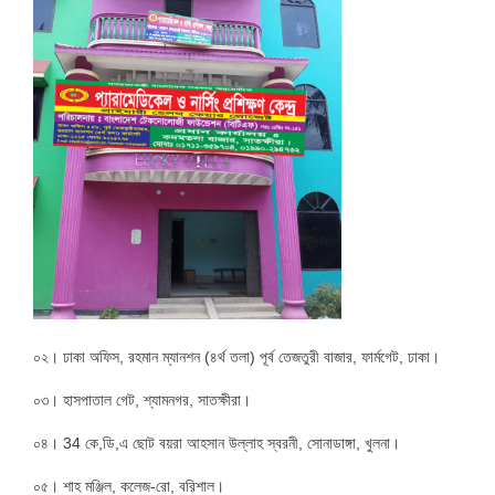
০২। ঢাকা অফিস, রহমান ম্যানশন (৪র্থ তলা) পূর্ব তেজতুরী বাজার, ফার্মগেট, ঢাকা।
০৩। হাসপাতাল গেট, শ্যামনগর, সাতক্ষীরা।
০৪। 34 কে,ডি,এ ছোট বয়রা আহসান উল্লাহ স্বরনী, সোনাডাঙ্গা, খুলনা।
০৫। শাহ মঞ্জিল, কলেজ-রো, বরিশাল।