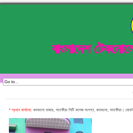
বাংলাদেশ টেকনোল
* প্রধান কার্যালয়:
কদমতলা বাজার, সাতক্ষীরা সিটি কলেজ সংলগ্ন, কদমতলা, সাতক্ষীরা। ম