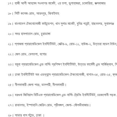
১৭। হাজী আলী আহমেদ সওদাগর মার্কেট, ২য় তলা, ডুলাহাজরা, চকোরিয়া, কক্সবাজার
১৮। সিটি কলেজ রোড, আরবপুর, ঝিনাইদাহ
১৯। বাংলাদেশ টেকনোলোজী ফাউন্ডেশন, খান সুপার মার্কেট, বুবির পয়েন্ট, হাছননগর, সুনামগঞ্জ
২০। সদর হাসপাতাল রোড, চুয়াডাঙ্গা
২১। প্লাজমা প্যারামেডিকেল ইনস্টিটিউট, সেক্টর-৬, রোড-১১, হাউজ-২, উত্তরা মডেল টাউন
২২। জেল রোড, বেলতলা, যশোর
২৩। যমুনা প্যারামেডিকেল এন্ড নার্সিং প্রশিক্ষণ ইনস্টিটিউট, উত্তর ফার্মেসী এন্ড সার্জিক্যাল, সি
২৪। ঢাকা ইনস্টিটিউট অব এডভ্যান্স প্যারামেডিকেল টেকনোলোজী, বাগান-৩৫, রোড-২৫, ব্লক
২৫। নীলফামারী জেলা শহর, ডালপট্টি, নীলফামারী।
২৬। বরগুনা জিনিয়াস বিটিএফ প্যারামেডিকেল এন্ড নার্সিং ট্রেনিং ইনস্টিটিউট, চরকলোনী সড়ক
২৭। রাধানগর, ইস্পাহানি জেরিন রোড, শ্রীমঙ্গল, জেলা- মৌলভীবাজার।
২৮। সাভার বাস স্টান্ড, ঢাকা ।